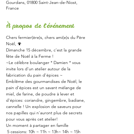
Gourdans, 01800 Saint-Jean-de-Niost,
France
À propos de l'événement
Chers fermier(ère)s, chers ami(e)s du Père 
Noël, 🍄   
Dimanche 15 décembre, c'est la grande 
fête de Noël à la Ferme !  
~Le célèbre boulanger * Damien * vous 
invite lors d'un atelier autour de la 
fabrication du pain d'épices ~
Emblême des gourmandises de Noël, le 
pain d'épices est un savant mélange de 
miel, de farine, de poudre à lever et 
d'épices: coriandre, gingembre, badiane, 
cannelle ! Un explosion de saveurs pour 
nos papilles qui n'auront plus de secrets 
pour vous après cet atelier!
Un moment à partager en famille
 5 cessions: 10h ~ 11h ~ 13h~ 14h ~ 15h