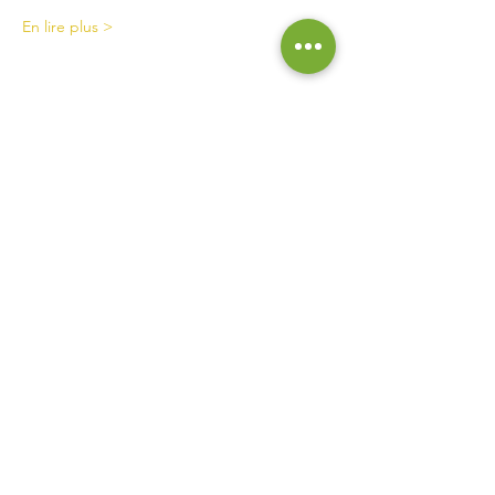
En lire plus >
Contact
La Ferme de Briska
40B rue du Château
38230 Chavanoz
06 52 15 52 63
lafermedebriska@gmail.com
Horaires
La ferme est accessible uniquement sur rendez-vous
ou inscription :
pensez à nous contacter !
Inscrivez vous à notre liste de
diffusion pour ne rien manquer