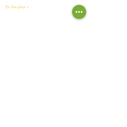
En lire plus >
Contact
La Ferme de Briska
40B rue du Château
38230 Chavanoz
06 52 15 52 63
lafermedebriska@gmail.com
Horaires
La ferme est accessible uniquement sur rendez-vous
ou inscription :
pensez à nous contacter !
Inscrivez vous à notre liste de
diffusion pour ne rien manquer