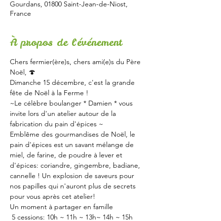
Gourdans, 01800 Saint-Jean-de-Niost,
France
À propos de l'événement
Chers fermier(ère)s, chers ami(e)s du Père 
Noël, 🍄   
Dimanche 15 décembre, c'est la grande 
fête de Noël à la Ferme !  
~Le célèbre boulanger * Damien * vous 
invite lors d'un atelier autour de la 
fabrication du pain d'épices ~
Emblême des gourmandises de Noël, le 
pain d'épices est un savant mélange de 
miel, de farine, de poudre à lever et 
d'épices: coriandre, gingembre, badiane, 
cannelle ! Un explosion de saveurs pour 
nos papilles qui n'auront plus de secrets 
pour vous après cet atelier!
Un moment à partager en famille
 5 cessions: 10h ~ 11h ~ 13h~ 14h ~ 15h