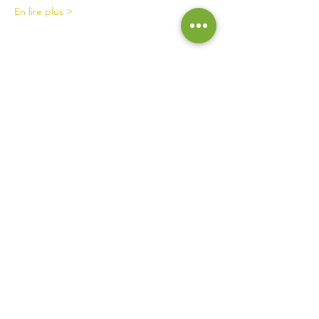
En lire plus >
Contact
La Ferme de Briska
40B rue du Château
38230 Chavanoz
06 52 15 52 63
lafermedebriska@gmail.com
Horaires
La ferme est accessible uniquement sur rendez-vous
ou inscription :
pensez à nous contacter !
Inscrivez vous à notre liste de
diffusion pour ne rien manquer