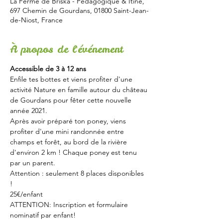
La Ferme de Briska - Pédagogique & Itiné,
697 Chemin de Gourdans, 01800 Saint-Jean-
de-Niost, France
À propos de l'événement
Accessible de 3 à 12 ans 
Enfile tes bottes et viens profiter d'une 
activité Nature en famille autour du château 
de Gourdans pour fêter cette nouvelle 
année 2021.
Après avoir préparé ton poney, viens 
profiter d'une mini randonnée entre 
champs et forêt, au bord de la rivière 
d'environ 2 km ! Chaque poney est tenu 
par un parent. 
Attention : seulement 8 places disponibles 
! 
25€/enfant
ATTENTION: Inscription et formulaire 
nominatif par enfant!