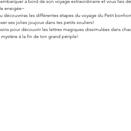
 embarquer à bord de son voyage extraordinaire et vous fais déc
ode eneigée~
, tu découvriras les différentes étapes du voyage du Petit bon
ser ses jolies joujoux dans tes petits souliers!
essins pour découvrir les lettres magiques dissimulées dans cha
mystère à la fin de ton grand périple!