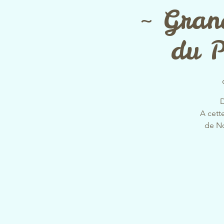
~ Gran
du P
D
A cett
de No