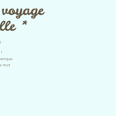
 voyage
lle *
é
 !
éerique
le mot