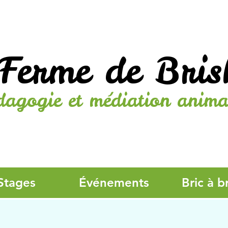
Ferme de Bris
dagogie et médiation anima
Stages
Événements
Bric à b