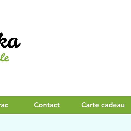
ka
le
rac
Contact
Carte cadeau