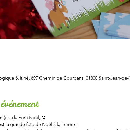
ogique & Itiné, 697 Chemin de Gourdans, 01800 Saint-Jean-de-N
'événement
mi(e)s du Père Noël, 🍄   
 la grande fête de Noël à la Ferme !  