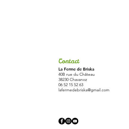
Contact
La Ferme de Briska
40B rue du Château
38230 Chavanoz
06 52 15 52 63
lafermedebriska@gmail.com