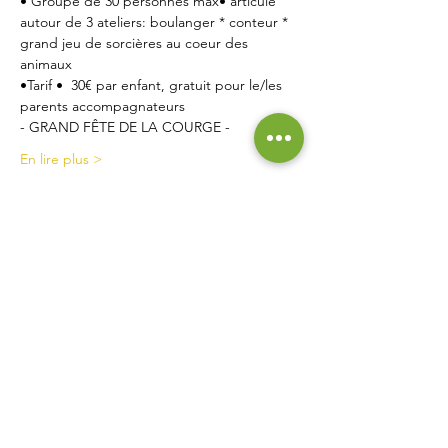
• Groupe de 30 personnes max• articulé 
autour de 3 ateliers: boulanger * conteur * 
grand jeu de sorcières au coeur des 
animaux
•Tarif •  30€ par enfant, gratuit pour le/les 
parents accompagnateurs
- GRAND FÊTE DE LA COURGE - 
En lire plus >
Contact
La Ferme de Briska
40B rue du Château
38230 Chavanoz
06 52 15 52 63
lafermedebriska@gmail.com
Horaires