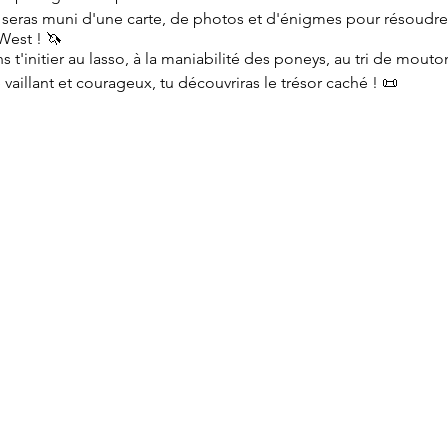
u seras muni d'une carte, de photos et d'énigmes pour résoudr
 West ! 🦄
ens t'initier au lasso, à la maniabilité des poneys, au tri de mouton
té vaillant et courageux, tu découvriras le trésor caché ! 📜
pas 1h00
gratuit pour les accompagnateurs !
t réservations nominatoires obligatoires: remplissez le formu
numéro de téléphone !
disposition et nombreux départs de randonnées pédestres depu
èce - Pas de CB