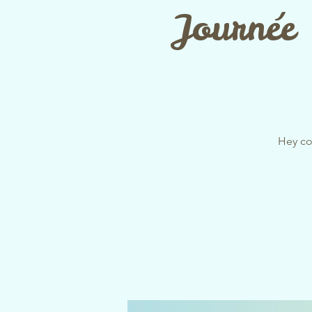
Journée 
Hey cow