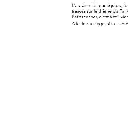
L'après midi, par équipe, t
trésors sur le thème du Far
Petit rancher, c'est à toi, vi
A la fin du stage, si tu as é
LES P’TITES INFOS UTILES
🕑 Durée : 5h00 + Pause re
🏷 Tarif : 50€ par enfant - 
⚠️Nombre de place limités e
âge de l'enfant + mail et 
👒Tables de pique-nique à 
Paiement en chèque ou esp