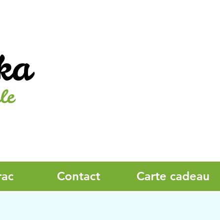
ka
le
rac
Contact
Carte cadeau