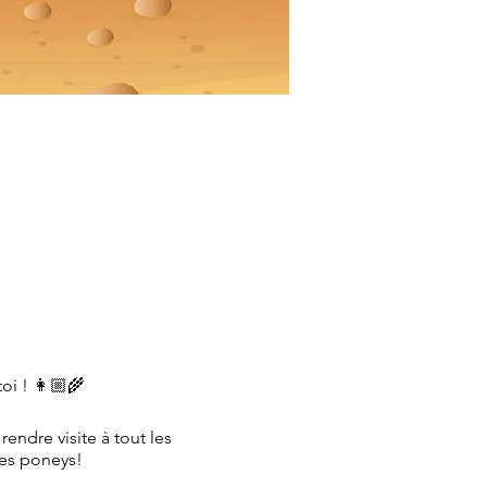
oi ! 👩🏼‍🌾
ndre visite à tout les
 des poneys!