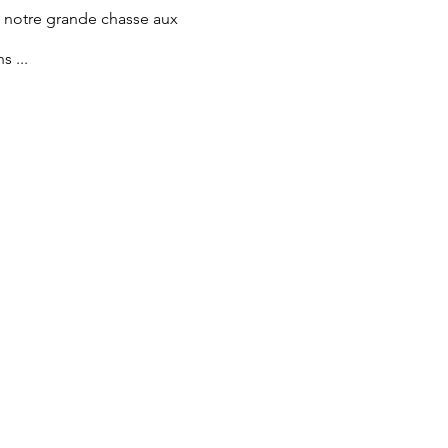
e notre grande chasse aux
s ...
laire avec prénom, nom et
is la ferme !