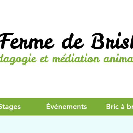
Ferme de Bris
dagogie et médiation anima
Stages
Événements
Bric à b