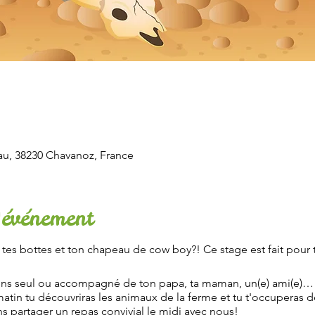
u, 38230 Chavanoz, France
'événement
r tes bottes et ton chapeau de cow boy?! Ce stage est fait pour t
ns seul ou accompagné de ton papa, ta maman, un(e) ami(e)… re
matin tu découvriras les animaux de la ferme et tu t'occuperas
ns partager un repas convivial le midi avec nous!