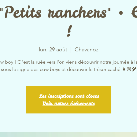
"Petits ranchers" •
!
lun. 29 août
  |  
Chavanoz
 boy ! C 'est la ruée vers l'or, viens découvrir notre journée à 
sous le signe des cow boys et découvrir le trésor caché 👩🏼‍🌾
Les inscriptions sont closes
Voir autres événements