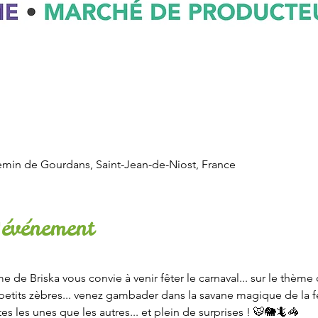
emin de Gourdans, Saint-Jean-de-Niost, France
'événement
e de Briska vous convie à venir fêter le carnaval... sur le thème 
s, petits zèbres... venez gambader dans la savane magique de la 
s les unes que les autres... et plein de surprises ! 🐯🐘🦎🦓