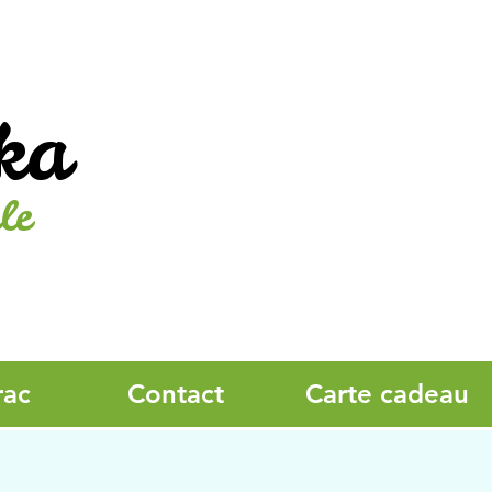
ka
le
rac
Contact
Carte cadeau