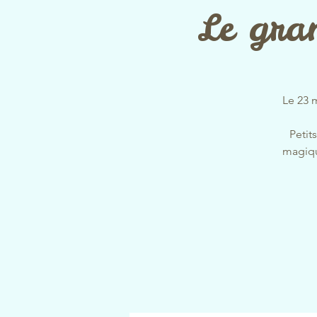
Le gra
Le 23 m
Petit
magiqu