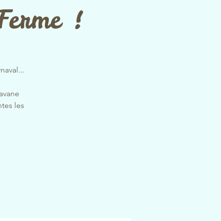
Ferme !
naval...
savane
tes les