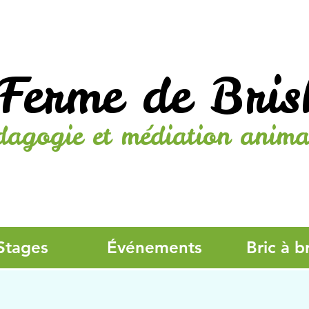
Ferme de Bris
dagogie et médiation anima
Stages
Événements
Bric à b