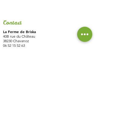
Contact
La Ferme de Briska
40B rue du Château
38230 Chavanoz
06 52 15 52 63
lafermedebriska@gmail.com
Horaires
La ferme est accessible uniquement sur rendez-vous
ou inscription :
pensez à nous contacter !
Inscrivez vous à notre liste de
diffusion pour ne rien manquer
des actualités de la ferme !