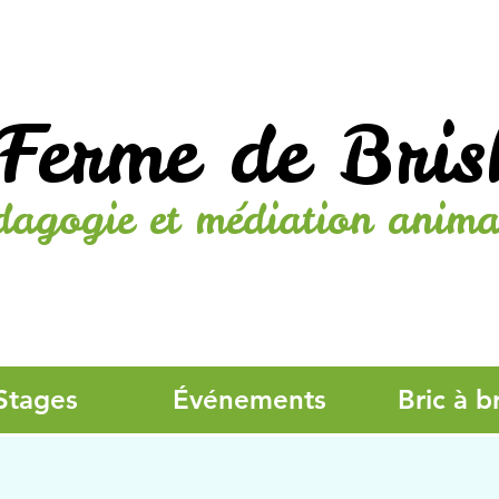
Ferme de Bris
dagogie et médiation anima
Stages
Événements
Bric à b