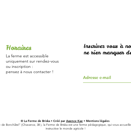
Inscrivez vous à no
Horaires
ne rien manquer de
La ferme est accessible
uniquement sur rendez-vous
ou inscription :
pensez à nous contacter !
© La Ferme de Briska • Créé par
Agence Kae
• Mentions légales
e de Bonchâtel" (Chavanoz, 38 ), la Ferme de Briska est une ferme pédagogique, qui vous accueille 
instructive le monde agricole !