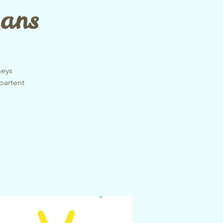
ans
neys
partent