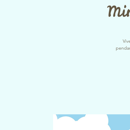
Mi
Viv
pendant