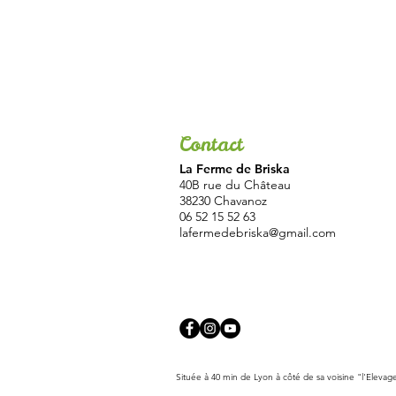
Contact
La Ferme de Briska
40B rue du Château
38230 Chavanoz
06 52 15 52 63
lafermedebriska@gmail.com
Située à 40 min de Lyon à côté de sa voisine "l'Elevag