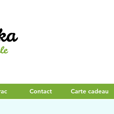
ka
le
rac
Contact
Carte cadeau