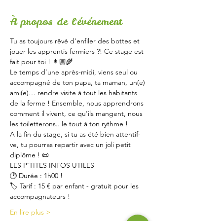
À propos de l'événement
Tu as toujours rêvé d’enfiler des bottes et 
jouer les apprentis fermiers ?! Ce stage est 
fait pour toi ! 👩🏼‍🌾
Le temps d’une après-midi, viens seul ou 
accompagné de ton papa, ta maman, un(e) 
ami(e)… rendre visite à tout les habitants 
de la ferme ! Ensemble, nous apprendrons 
comment il vivent, ce qu’ils mangent, nous 
les toiletterons.. le tout à ton rythme !
A la fin du stage, si tu as été bien attentif-
ve, tu pourras repartir avec un joli petit 
diplôme ! 📜
LES P’TITES INFOS UTILES 
🕑 Durée : 1h00 ! 
🏷 Tarif : 15 € par enfant - gratuit pour les 
accompagnateurs ! 
En lire plus >