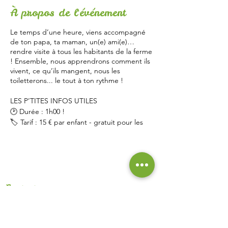
À propos de l'événement
Le temps d’une heure, viens accompagné
de ton papa, ta maman, un(e) ami(e)…
rendre visite à tous les habitants de la ferme
! Ensemble, nous apprendrons comment ils
vivent, ce qu’ils mangent, nous les
toiletterons... le tout à ton rythme !
LES P’TITES INFOS UTILES
🕑 Durée : 1h00 !
🏷 Tarif : 15 € par enfant - gratuit pour les
accompagnateurs !
⚠️Nombre de place limités et réservations
obligatoires : remplissez le formulaire avec
prénom, nom et âge de l'enfant + mail et
numéro de téléphone !
Paiement : Chèque ou Espèces - (Attention
Contact
: Pas de CB !)
👒Tables de pique-nique à disposition
La Ferme de Briska
40B rue du Château
38230 Chavanoz
06 52 15 52 63