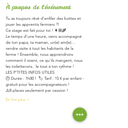
À propos de l'événement
Tu as toujours rêvé d’enfiler des bottes et 
jouer les apprentis fermiers ?! 
Ce stage est fait pour toi ! 👩🏼‍🌾   
Le temps d’une heure, viens accompagné 
de ton papa, ta maman, un(e) ami(e)… 
rendre visite à tout les habitants de la 
ferme ! Ensemble, nous apprendrons 
comment il vivent, ce qu’ils mangent, nous 
les toiletterons.. le tout à ton rythme !   
LES P’TITES INFOS UTILES  
🕑 Durée : 1h00 !  🏷 Tarif : 15 € par enfant - 
gratuit pour les accompagnateurs !  
⚠️8 places seulement par cession ! 
En lire plus >