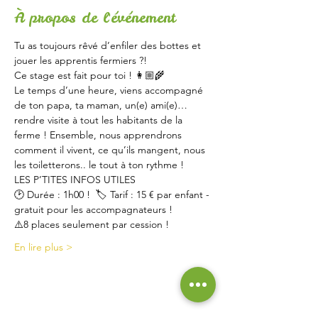
À propos de l'événement
Tu as toujours rêvé d’enfiler des bottes et 
jouer les apprentis fermiers ?! 
Ce stage est fait pour toi ! 👩🏼‍🌾   
Le temps d’une heure, viens accompagné 
de ton papa, ta maman, un(e) ami(e)… 
rendre visite à tout les habitants de la 
ferme ! Ensemble, nous apprendrons 
comment il vivent, ce qu’ils mangent, nous 
les toiletterons.. le tout à ton rythme !   
LES P’TITES INFOS UTILES  
🕑 Durée : 1h00 !  🏷 Tarif : 15 € par enfant - 
gratuit pour les accompagnateurs !  
⚠️8 places seulement par cession ! 
En lire plus >