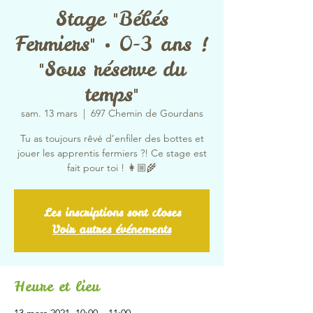
Stage "Bébés
Fermiers" • 0-3 ans !
"Sous réserve du
temps"
sam. 13 mars
  |  
697 Chemin de Gourdans
Tu as toujours rêvé d’enfiler des bottes et
jouer les apprentis fermiers ?! Ce stage est
fait pour toi ! 👩🏼‍🌾
Les inscriptions sont closes
Voir autres événements
Heure et lieu