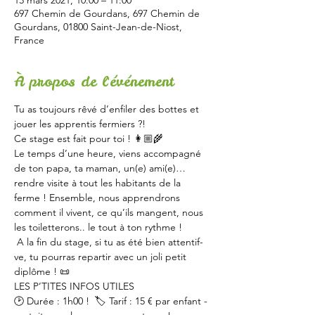
13 mars 2021, 10:00 – 11:00
697 Chemin de Gourdans, 697 Chemin de
Gourdans, 01800 Saint-Jean-de-Niost,
France
À propos de l'événement
Tu as toujours rêvé d’enfiler des bottes et 
jouer les apprentis fermiers ?! 
Ce stage est fait pour toi ! 👩🏼‍🌾   
Le temps d’une heure, viens accompagné 
de ton papa, ta maman, un(e) ami(e)… 
rendre visite à tout les habitants de la 
ferme ! Ensemble, nous apprendrons 
comment il vivent, ce qu’ils mangent, nous 
les toiletterons.. le tout à ton rythme !
 A la fin du stage, si tu as été bien attentif-
ve, tu pourras repartir avec un joli petit 
diplôme ! 📜   
LES P’TITES INFOS UTILES  
🕑 Durée : 1h00 !  🏷 Tarif : 15 € par enfant - 