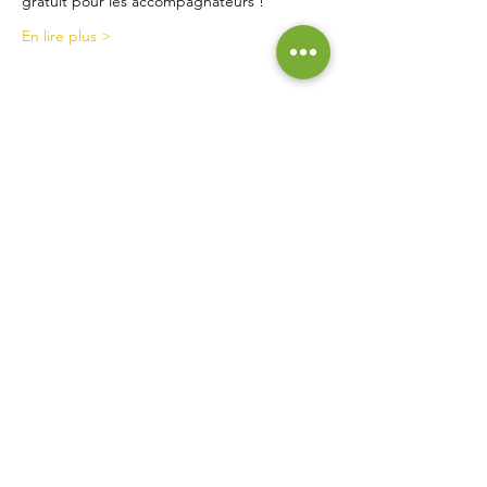
gratuit pour les accompagnateurs !  
En lire plus >
Contact
La Ferme de Briska
40B rue du Château
38230 Chavanoz
06 52 15 52 63
lafermedebriska@gmail.com
Horaires
La ferme est accessible uniquement sur rendez-vous
ou inscription :
pensez à nous contacter !
Inscrivez vous à notre liste de
diffusion pour ne rien manquer