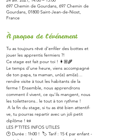
24 avr. 2021, 14:00 – 15:00
697 Chemin de Gourdans, 697 Chemin de
Gourdans, 01800 Saint-Jean-de-Niost,
France
À propos de l'événement
Tu as toujours rêvé d’enfiler des bottes et 
jouer les apprentis fermiers ?! 
Ce stage est fait pour toi ! 👩🏼‍🌾   
Le temps d’une heure, viens accompagné 
de ton papa, ta maman, un(e) ami(e)… 
rendre visite à tout les habitants de la 
ferme ! Ensemble, nous apprendrons 
comment il vivent, ce qu’ils mangent, nous 
les toiletterons.. le tout à ton rythme !
 A la fin du stage, si tu as été bien attentif-
ve, tu pourras repartir avec un joli petit 
diplôme ! 📜   
LES P’TITES INFOS UTILES  
🕑 Durée : 1h00 !  🏷 Tarif : 15 € par enfant - 