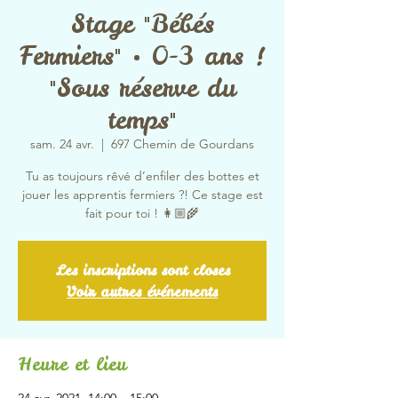
Stage "Bébés
Fermiers" • 0-3 ans !
"Sous réserve du
temps"
sam. 24 avr.
  |  
697 Chemin de Gourdans
Tu as toujours rêvé d’enfiler des bottes et
jouer les apprentis fermiers ?! Ce stage est
fait pour toi ! 👩🏼‍🌾
Les inscriptions sont closes
Voir autres événements
Heure et lieu