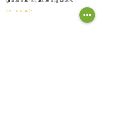
gratuit pour les accompagnateurs !  
En lire plus >
Contact
La Ferme de Briska
40B rue du Château
38230 Chavanoz
06 52 15 52 63
lafermedebriska@gmail.com
Horaires
La ferme est accessible uniquement sur rendez-vous
ou inscription :
pensez à nous contacter !
Inscrivez vous à notre liste de
diffusion pour ne rien manquer