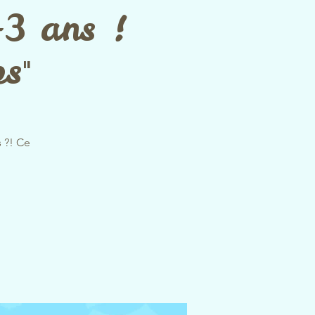
-3 ans !
s"
s ?! Ce