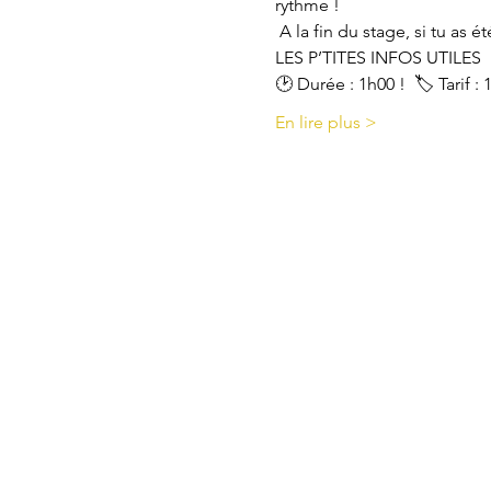
rythme !
 A la fin du stage, si tu as é
LES P’TITES INFOS UTILES  
🕑 Durée : 1h00 !  🏷 Tarif :
En lire plus >