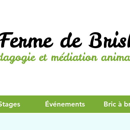
Ferme de Bris
dagogie et médiation anima
Stages
Événements
Bric à b