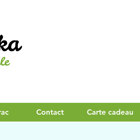
ka
le
rac
Contact
Carte cadeau