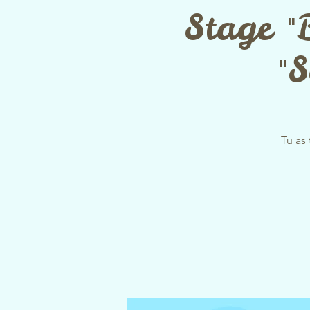
Stage "
"
Tu as 