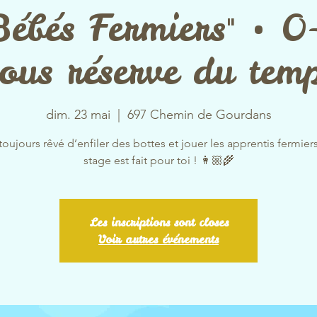
Bébés Fermiers" • 0
Sous réserve du temp
dim. 23 mai
  |  
697 Chemin de Gourdans
toujours rêvé d’enfiler des bottes et jouer les apprentis fermier
stage est fait pour toi ! 👩🏼‍🌾
Les inscriptions sont closes
Voir autres événements