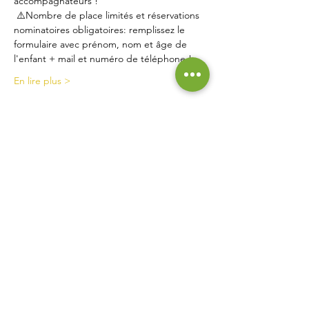
accompagnateurs ! 
 ⚠️Nombre de place limités et réservations 
nominatoires obligatoires: remplissez le 
formulaire avec prénom, nom et âge de 
l'enfant + mail et numéro de téléphone !
En lire plus >
Contact
La Ferme de Briska
40B rue du Château
38230 Chavanoz
06 52 15 52 63
lafermedebriska@gmail.com
Horaires
La ferme est accessible uniquement sur rendez-vous
ou inscription :