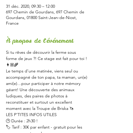
31 déc. 2020, 09:30 – 12:00
697 Chemin de Gourdans, 697 Chemin de
Gourdans, 01800 Saint-Jean-de-Niost,
France
À propos de l'événement
Si tu rêves de découvrir la ferme sous 
forme de jeux ?! Ce stage est fait pour toi ! 
👩🏼‍🌾
Le temps d’une matinée, viens seul ou 
accompagné de ton papa, ta maman, un(e) 
ami(e)…pour participer à notre mémory 
géant! Une découverte des animaux 
ludiques, des paires de photos à 
reconstituer et surtout un excellent 
moment avec la Troupe de Briska 🦄
LES P’TITES INFOS UTILES  
🕑 Durée : 2h30 ! 
🏷 Tarif : 30€ par enfant - gratuit pour les 