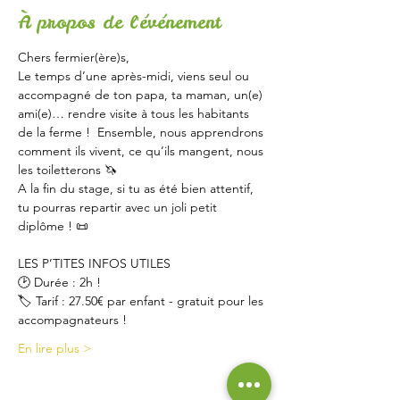
À propos de l'événement
Chers fermier(ère)s,
Le temps d’une après-midi, viens seul ou 
accompagné de ton papa, ta maman, un(e) 
ami(e)… rendre visite à tous les habitants 
de la ferme !  Ensemble, nous apprendrons 
comment ils vivent, ce qu’ils mangent, nous 
les toiletterons 🦄
A la fin du stage, si tu as été bien attentif, 
tu pourras repartir avec un joli petit 
diplôme ! 📜
LES P’TITES INFOS UTILES
🕑 Durée : 2h !
🏷 Tarif : 27.50€ par enfant - gratuit pour les 
accompagnateurs !
En lire plus >