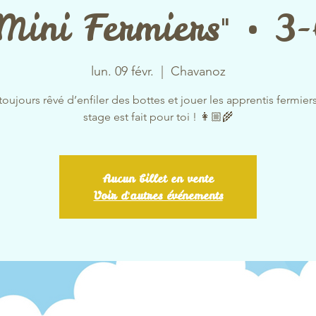
Mini Fermiers" • 3
lun. 09 févr.
  |  
Chavanoz
toujours rêvé d’enfiler des bottes et jouer les apprentis fermier
stage est fait pour toi ! 👩🏼‍🌾
Aucun billet en vente
Voir d'autres événements