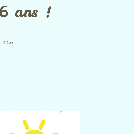
-6 ans !
s ?! Ce