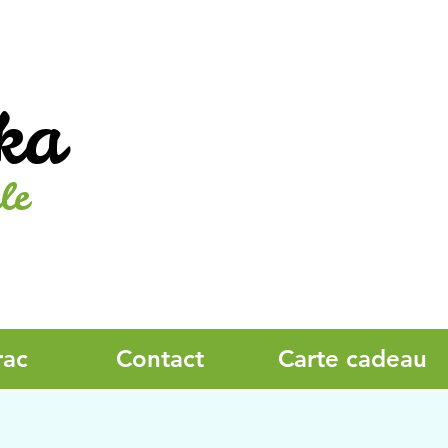
ka
le
rac
Contact
Carte cadeau