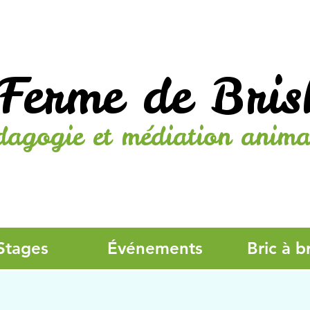
Ferme de Bris
dagogie et médiation anima
Stages
Événements
Bric à b