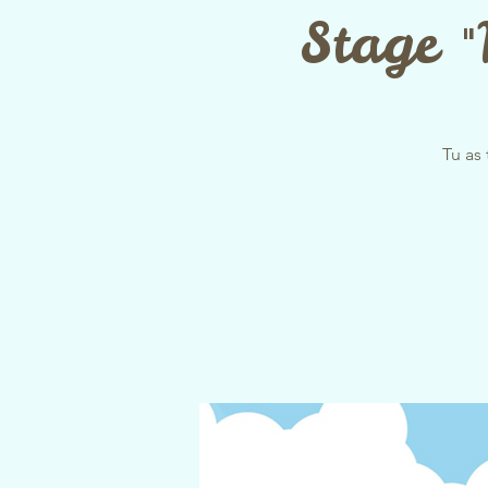
Stage "
Tu as 