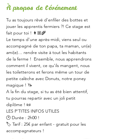
À propos de l'événement
Tu as toujours rêvé d’enfiler des bottes et 
jouer les apprentis fermiers ?! Ce stage est 
fait pour toi ! 👩🏼‍🌾
Le temps d’une après-midi, viens seul ou 
accompagné de ton papa, ta maman, un(e) 
ami(e)… rendre visite à tout les habitants 
de la ferme !  Ensemble, nous apprendrons 
comment il vivent, ce qu’ils mangent, nous 
les toiletterons et ferons même un tour de 
petite calèche avec Donuts, notre poney 
magique ! 🦄
A la fin du stage, si tu as été bien attentif, 
tu pourras repartir avec un joli petit 
diplôme ! 📜
LES P’TITES INFOS UTILES  
🕑 Durée : 2h00 ! 
🏷 Tarif : 25€ par enfant - gratuit pour les 
accompagnateurs ! 