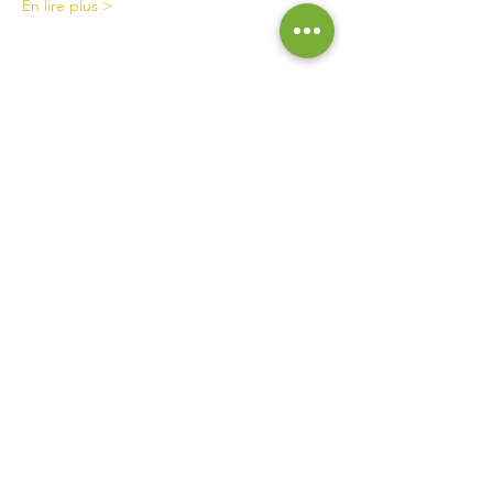
En lire plus >
Contact
La Ferme de Briska
40B rue du Château
38230 Chavanoz
06 52 15 52 63
lafermedebriska@gmail.com
Horaires
La ferme est accessible uniquement sur rendez-vous
ou inscription :
pensez à nous contacter !
Inscrivez vous à notre liste de
diffusion pour ne rien manquer
des actualités de la ferme !