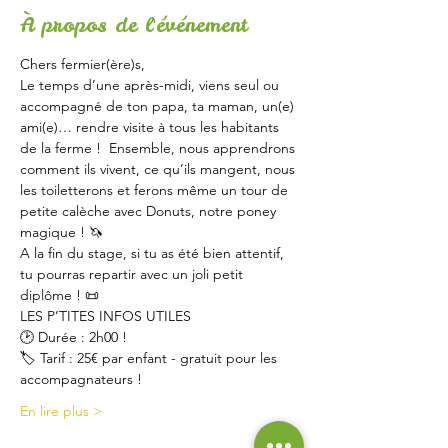
À propos de l'événement
Chers fermier(ère)s,
Le temps d’une après-midi, viens seul ou 
accompagné de ton papa, ta maman, un(e) 
ami(e)… rendre visite à tous les habitants 
de la ferme !  Ensemble, nous apprendrons 
comment ils vivent, ce qu’ils mangent, nous 
les toiletterons et ferons même un tour de 
petite calèche avec Donuts, notre poney 
magique ! 🦄
A la fin du stage, si tu as été bien attentif, 
tu pourras repartir avec un joli petit 
diplôme ! 📜
LES P’TITES INFOS UTILES
🕑 Durée : 2h00 !
🏷 Tarif : 25€ par enfant - gratuit pour les 
accompagnateurs !
En lire plus >