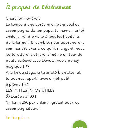
À propos de l'événement
Chers fermier(ère)s,
Le temps d’une après-midi, viens seul ou 
accompagné de ton papa, ta maman, un(e) 
ami(e)… rendre visite à tous les habitants 
de la ferme !  Ensemble, nous apprendrons 
comment ils vivent, ce qu’ils mangent, nous 
les toiletterons et ferons même un tour de 
petite calèche avec Donuts, notre poney 
magique ! 🦄
A la fin du stage, si tu as été bien attentif, 
tu pourras repartir avec un joli petit 
diplôme ! 📜
LES P’TITES INFOS UTILES
🕑 Durée : 2h00 !
🏷 Tarif : 25€ par enfant - gratuit pour les 
accompagnateurs !
En lire plus >