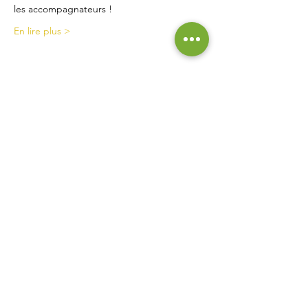
les accompagnateurs ! 
En lire plus >
Contact
La Ferme de Briska
40B rue du Château
38230 Chavanoz
06 52 15 52 63
lafermedebriska@gmail.com
Horaires
La ferme est accessible uniquement sur rendez-vous
ou inscription :
pensez à nous contacter !
Inscrivez vous à notre liste de