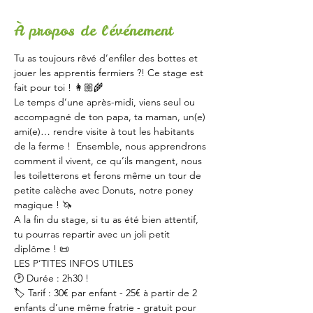
À propos de l'événement
Tu as toujours rêvé d’enfiler des bottes et 
jouer les apprentis fermiers ?! Ce stage est 
fait pour toi ! 👩🏼‍🌾
Le temps d’une après-midi, viens seul ou 
accompagné de ton papa, ta maman, un(e) 
ami(e)… rendre visite à tout les habitants 
de la ferme !  Ensemble, nous apprendrons 
comment il vivent, ce qu’ils mangent, nous 
les toiletterons et ferons même un tour de 
petite calèche avec Donuts, notre poney 
magique ! 🦄
A la fin du stage, si tu as été bien attentif, 
tu pourras repartir avec un joli petit 
diplôme ! 📜
LES P’TITES INFOS UTILES  
🕑 Durée : 2h30 ! 
🏷 Tarif : 30€ par enfant - 25€ à partir de 2 
enfants d’une même fratrie - gratuit pour 