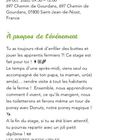
24 oct. 2020, 09:30 – 12:00
697 Chemin de Gourdans, 697 Chemin de
Gourdans, 01800 Saint-Jean-de-Niost,
France
À propos de l'événement
Tu as toujours rêvé d’enfiler des bottes et 
jouer les apprentis fermiers ?! Ce stage est 
fait pour toi ! 👩🏼‍🌾
Le temps d’une après-midi, viens seul ou 
accompagné de ton papa, ta maman, un(e) 
ami(e)… rendre visite à tout les habitants 
de la ferme !  Ensemble, nous apprendrons 
comment il vivent, ce qu’ils mangent, nous 
les toiletterons et ferons même un tour de 
poney avec Donuts, notre poney magique ! 
🦄
A la fin du stage, si tu as été bien attentif, 
tu pourras repartir avec un joli petit 
diplôme ! 📜