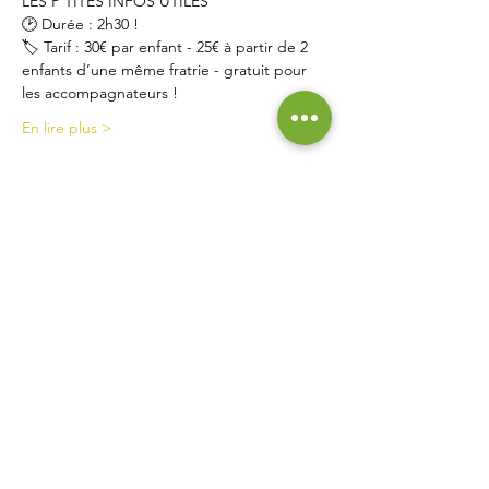
LES P’TITES INFOS UTILES  
🕑 Durée : 2h30 ! 
🏷 Tarif : 30€ par enfant - 25€ à partir de 2 
enfants d’une même fratrie - gratuit pour 
les accompagnateurs ! 
En lire plus >
Contact
La Ferme de Briska
40B rue du Château
38230 Chavanoz
06 52 15 52 63
lafermedebriska@gmail.com
Horaires
La ferme est accessible uniquement sur rendez-vous
ou inscription :