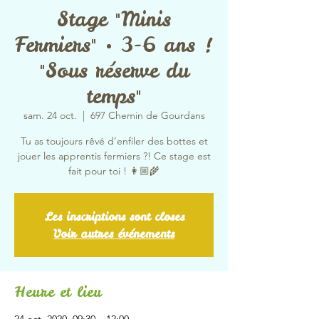
Stage "Minis
Fermiers" • 3-6 ans !
"Sous réserve du
temps"
sam. 24 oct.
  |  
697 Chemin de Gourdans
Tu as toujours rêvé d’enfiler des bottes et
jouer les apprentis fermiers ?! Ce stage est
fait pour toi ! 👩🏼‍🌾
Les inscriptions sont closes
Voir autres événements
Heure et lieu