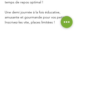
temps de repos optimal !
Une demi journée à la fois éducative, 
amusante et gourmande pour vos petits ! 
Inscrivez-les vite, places limitées !
Contact
La Ferme de Briska
40B rue du Château
38230 Chavanoz
06 52 15 52 63
lafermedebriska@gmail.com
Horaires
La ferme est accessible uniquement sur rendez-vous
ou inscription :
pensez à nous contacter !