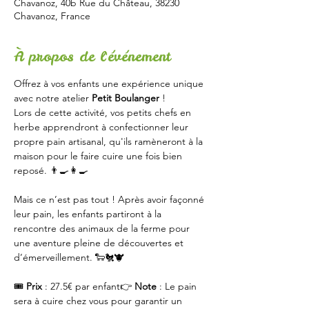
Chavanoz, 40b Rue du Château, 38230
Chavanoz, France
À propos de l'événement
Offrez à vos enfants une expérience unique 
avec notre atelier 
Petit Boulanger
 ! 
Lors de cette activité, vos petits chefs en 
herbe apprendront à confectionner leur 
propre pain artisanal, qu'ils ramèneront à la 
maison pour le faire cuire une fois bien 
reposé. 👨‍🍳👩‍🍳
Mais ce n’est pas tout ! Après avoir façonné 
leur pain, les enfants partiront à la 
rencontre des animaux de la ferme pour 
une aventure pleine de découvertes et 
d’émerveillement. 🐑🐔🐮
🎟 
Prix
 : 27.5€ par enfant👉 
Note
 : Le pain 
sera à cuire chez vous pour garantir un 