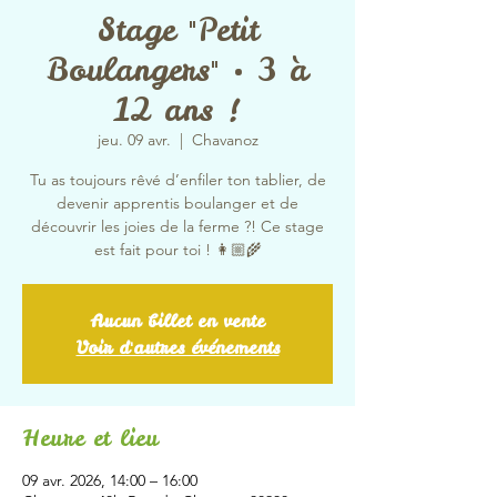
Stage "Petit
Boulangers" • 3 à
12 ans !
jeu. 09 avr.
  |  
Chavanoz
Tu as toujours rêvé d’enfiler ton tablier, de
devenir apprentis boulanger et de
découvrir les joies de la ferme ?! Ce stage
est fait pour toi ! 👩🏼‍🌾
Aucun billet en vente
Voir d'autres événements
Heure et lieu
09 avr. 2026, 14:00 – 16:00