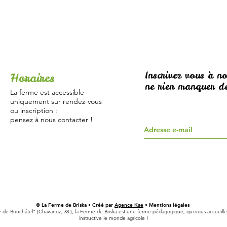
Inscrivez vous à no
Horaires
ne rien manquer de
La ferme est accessible
uniquement sur rendez-vous
ou inscription :
pensez à nous contacter !
© La Ferme de Briska • Créé par
Agence Kae
• Mentions légales
e de Bonchâtel" (Chavanoz, 38 ), la Ferme de Briska est une ferme pédagogique, qui vous accueille 
instructive le monde agricole !