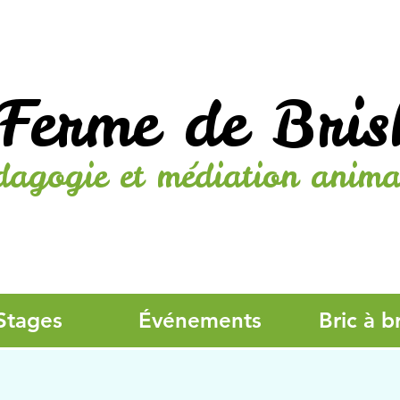
Ferme de Bris
dagogie et médiation anima
Stages
Événements
Bric à b