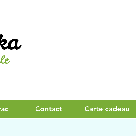
ka
le
rac
Contact
Carte cadeau