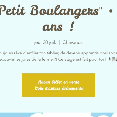
Petit Boulangers" 
ans !
jeu. 30 juil.
  |  
Chavanoz
oujours rêvé d’enfiler ton tablier, de devenir apprentis boulang
écouvrir les joies de la ferme ?! Ce stage est fait pour toi ! 👩🏼‍
Aucun billet en vente
Voir d'autres événements