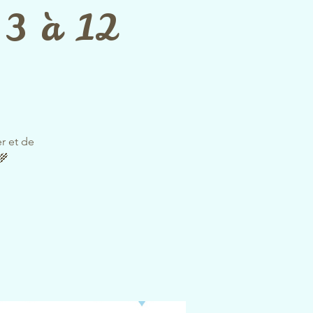
• 3 à 12
er et de
🌾