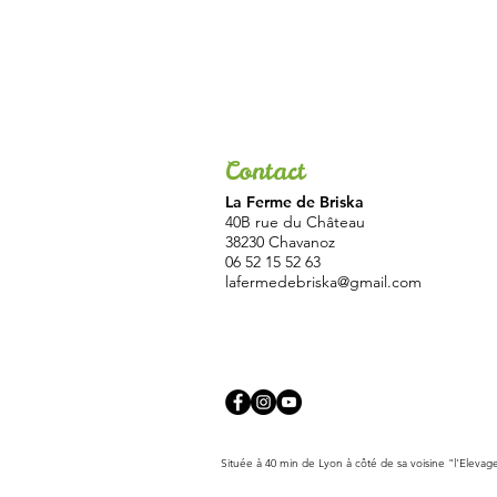
Contact
La Ferme de Briska
40B rue du Château
38230 Chavanoz
06 52 15 52 63
lafermedebriska@gmail.com
Située à 40 min de Lyon à côté de sa voisine "l'Elevag