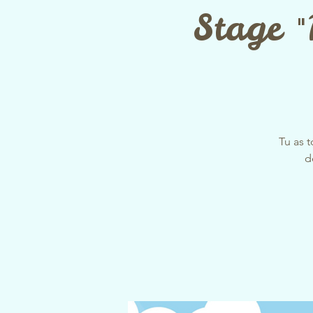
Stage "
Tu as t
d