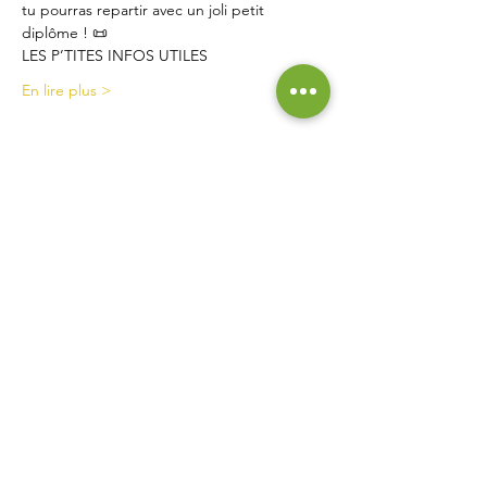
tu pourras repartir avec un joli petit 
diplôme ! 📜
LES P’TITES INFOS UTILES
En lire plus >
Contact
La Ferme de Briska
40B rue du Château
38230 Chavanoz
06 52 15 52 63
lafermedebriska@gmail.com
Horaires
La ferme est accessible uniquement sur rendez-vous
ou inscription :
pensez à nous contacter !