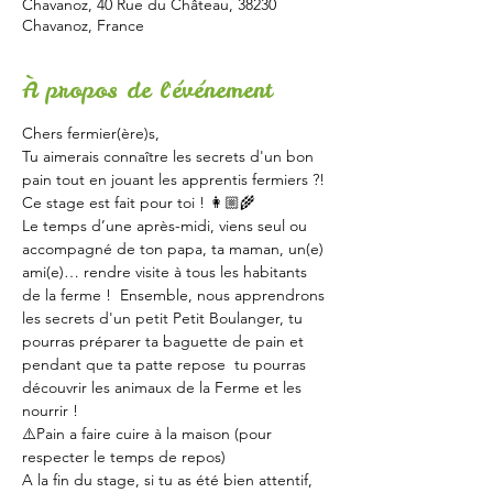
Chavanoz, 40 Rue du Château, 38230
Chavanoz, France
À propos de l'événement
Chers fermier(ère)s,
Tu aimerais connaître les secrets d'un bon 
pain tout en jouant les apprentis fermiers ?! 
Ce stage est fait pour toi ! 👩🏼‍🌾
Le temps d’une après-midi, viens seul ou 
accompagné de ton papa, ta maman, un(e) 
ami(e)… rendre visite à tous les habitants 
de la ferme !  Ensemble, nous apprendrons 
les secrets d'un petit Petit Boulanger, tu 
pourras préparer ta baguette de pain et 
pendant que ta patte repose  tu pourras 
découvrir les animaux de la Ferme et les 
nourrir !
⚠️Pain a faire cuire à la maison (pour 
respecter le temps de repos)
A la fin du stage, si tu as été bien attentif, 