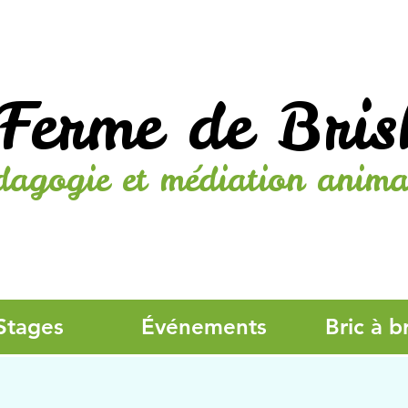
Ferme de Bris
dagogie et médiation anima
Stages
Événements
Bric à b