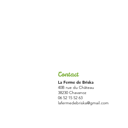
Contact
La Ferme de Briska
40B rue du Château
38230 Chavanoz
06 52 15 52 63
lafermedebriska@gmail.com