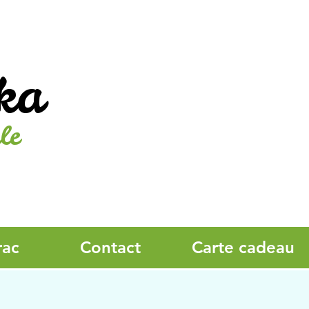
ka
le
rac
Contact
Carte cadeau