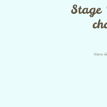
Stage 
ch
Viens d