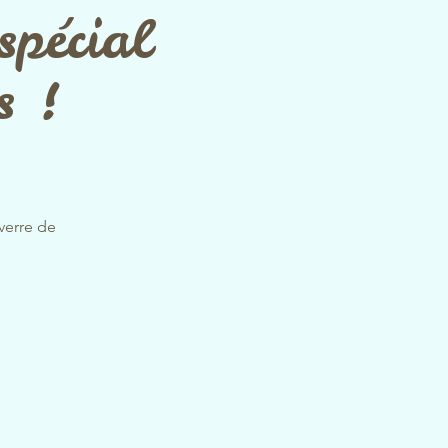
spécial
s !
verre de