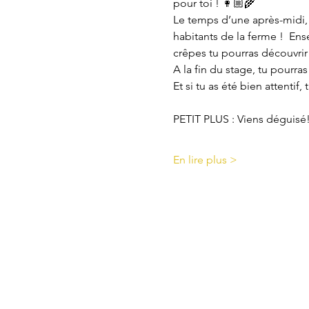
pour toi ! 👩🏼‍🌾
Le temps d’une après-midi, 
habitants de la ferme !  En
crêpes tu pourras découvrir 
A la fin du stage, tu pourra
Et si tu as été bien attentif,
PETIT PLUS : Viens déguisé!
En lire plus >