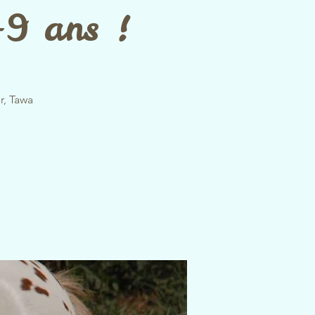
3-9 ans !
r, Tawa