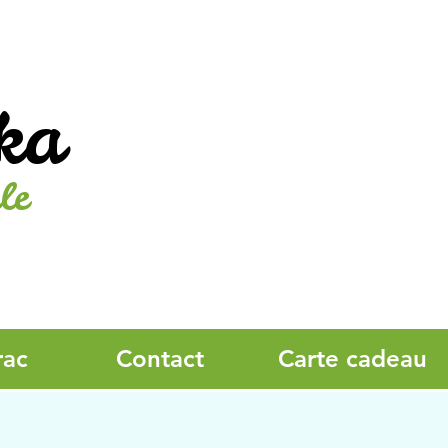
ka
le
rac
Contact
Carte cadeau