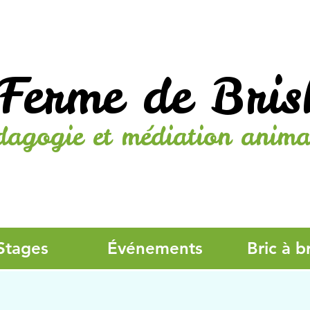
Ferme de Bris
dagogie et médiation anima
Stages
Événements
Bric à b