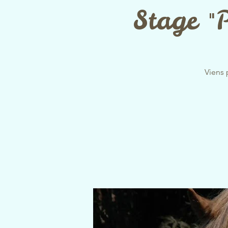
Stage "P
Viens 