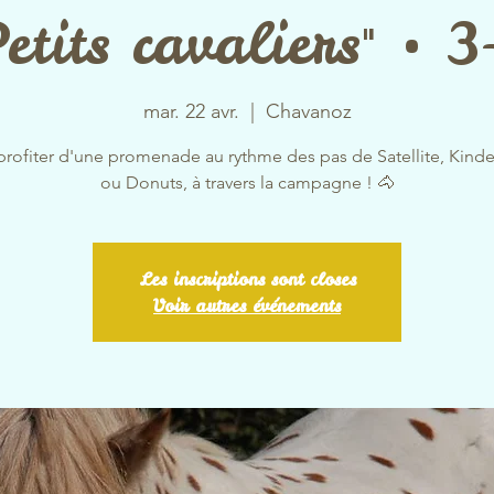
etits cavaliers" • 
mar. 22 avr.
  |  
Chavanoz
profiter d'une promenade au rythme des pas de Satellite, Kinde
ou Donuts, à travers la campagne ! 🐴
Les inscriptions sont closes
Voir autres événements