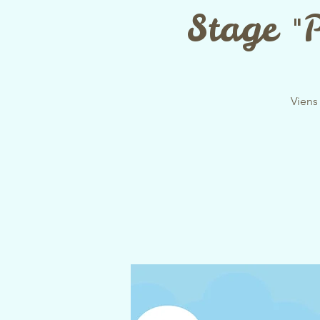
Stage "P
Viens