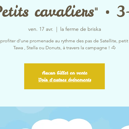
etits cavaliers" • 
ven. 17 avr.
  |  
la ferme de briska
 profiter d'une promenade au rythme des pas de Satellite, petit 
Tawa , Stella ou Donuts, à travers la campagne ! 🐴
Aucun billet en vente
Voir d'autres événements