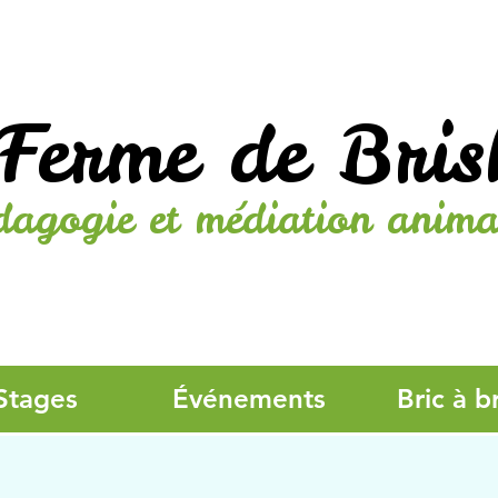
Ferme de Bris
dagogie et médiation anima
Stages
Événements
Bric à b