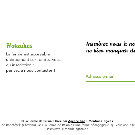
Inscrivez vous à no
Horaires
ne rien manquer de
La ferme est accessible
uniquement sur rendez-vous
ou inscription :
pensez à nous contacter !
© La Ferme de Briska • Créé par
Agence Kae
• Mentions légales
e de Bonchâtel" (Chavanoz, 38 ), la Ferme de Briska est une ferme pédagogique, qui vous accueille 
instructive le monde agricole !