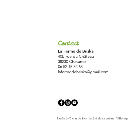
Contact
La Ferme de Briska
40B rue du Château
38230 Chavanoz
06 52 15 52 63
lafermedebriska@gmail.com
Située à 40 min de Lyon à côté de sa voisine "l'Elevag