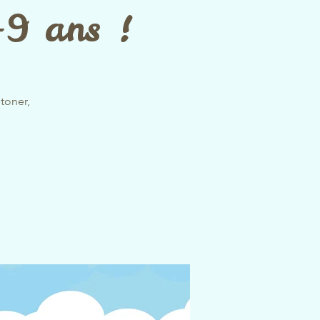
3-9 ans !
toner,