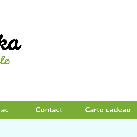
ka
le
rac
Contact
Carte cadeau