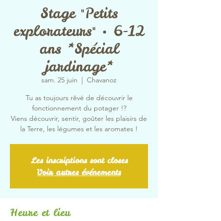
Stage "Petits
explorateurs" • 6-12
ans *Spécial
jardinage*
sam. 25 juin
  |  
Chavanoz
Tu as toujours rêvé de découvrir le
fonctionnement du potager !?
Viens découvrir, sentir, goûter les plaisirs de
la Terre, les légumes et les aromates !
Les inscriptions sont closes
Voir autres événements
Heure et lieu