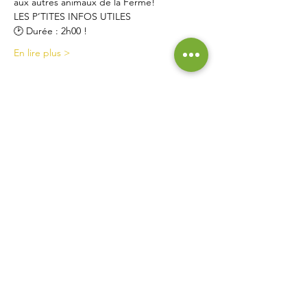
aux autres animaux de la Ferme!
LES P’TITES INFOS UTILES
🕑 Durée : 2h00 !
En lire plus >
Contact
La Ferme de Briska
40B rue du Château
38230 Chavanoz
06 52 15 52 63
lafermedebriska@gmail.com
Horaires
La ferme est accessible uniquement sur rendez-vous
ou inscription :
pensez à nous contacter !