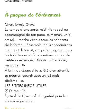
Chavanoz, France
À propos de l'événement
Chers fermier(ère)s,
Le temps d’une après-midi, viens seul ou 
accompagné de ton papa, ta maman, un(e) 
ami(e)… rendre visite à tous les habitants 
de la ferme !  Ensemble, nous apprendrons 
comment ils vivent, ce qu’ils mangent, nous 
les toiletterons et ferons même un tour de 
petite calèche avec Donuts, notre poney 
magique ! 🦄
A la fin du stage, si tu as été bien attentif, 
tu pourras repartir avec un joli petit 
diplôme ! 📜
LES P’TITES INFOS UTILES
🕑 Durée : 2h !
🏷 Tarif : 25€ par enfant - gratuit pour les 
accompagnateurs !
En lire plus >