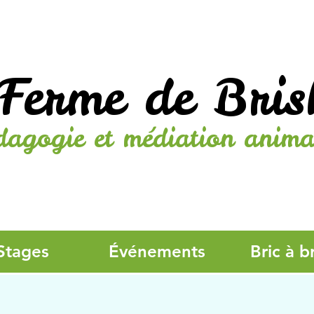
Ferme de Bris
dagogie et médiation anima
Stages
Événements
Bric à b