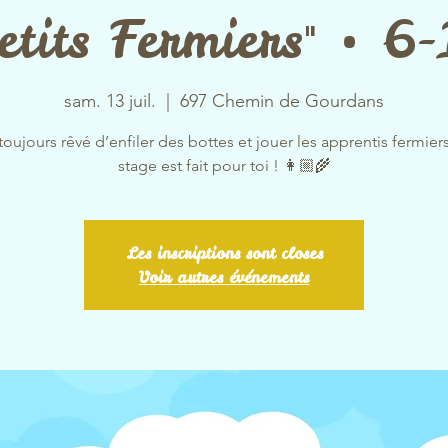
etits Fermiers" • 6
sam. 13 juil.
  |  
697 Chemin de Gourdans
toujours rêvé d’enfiler des bottes et jouer les apprentis fermier
stage est fait pour toi ! 👩🏼‍🌾
Les inscriptions sont closes
Voir autres événements