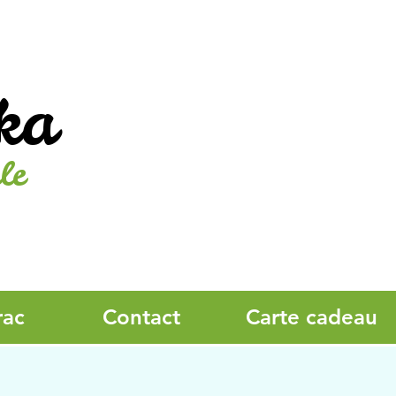
ka
le
rac
Contact
Carte cadeau