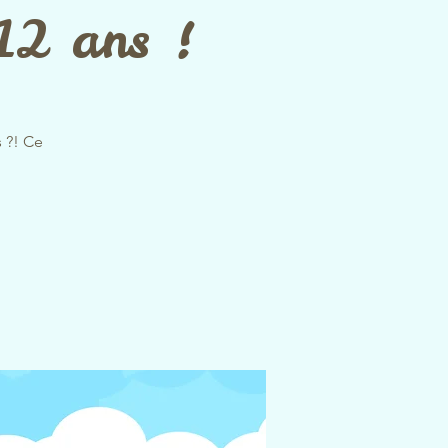
-12 ans !
s ?! Ce