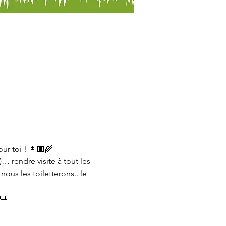
ur toi ! 👩🏼‍🌾
 rendre visite à tout les 
us les toiletterons.. le 
 📜