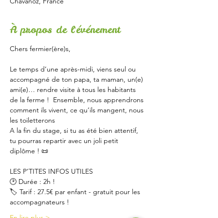
Chavanoz, France
À propos de l'événement
Chers fermier(ère)s,
Le temps d’une après-midi, viens seul ou 
accompagné de ton papa, ta maman, un(e) 
ami(e)… rendre visite à tous les habitants 
de la ferme !  Ensemble, nous apprendrons 
comment ils vivent, ce qu’ils mangent, nous 
les toiletterons 
A la fin du stage, si tu as été bien attentif, 
tu pourras repartir avec un joli petit 
diplôme ! 📜
LES P’TITES INFOS UTILES
🕑 Durée : 2h !
🏷 Tarif : 27.5€ par enfant - gratuit pour les 
accompagnateurs !
En lire plus >