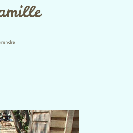
amille
prendre