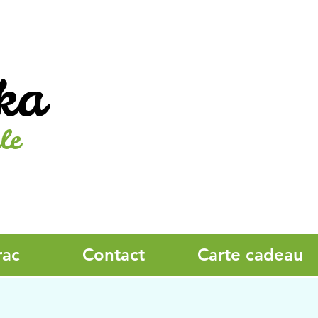
ka
le
rac
Contact
Carte cadeau