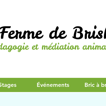
Ferme de Bris
dagogie et médiation anima
Stages
Événements
Bric à b