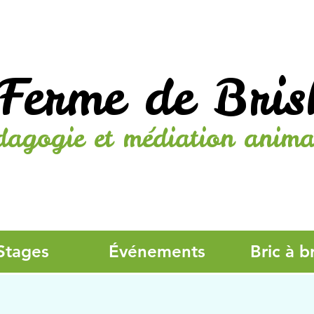
Ferme de Bris
dagogie et médiation anima
Stages
Événements
Bric à b