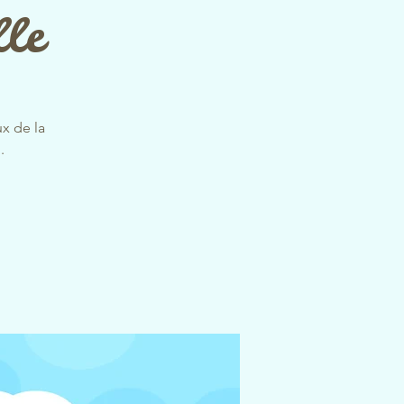
lle
x de la
.