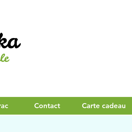
ka
le
rac
Contact
Carte cadeau