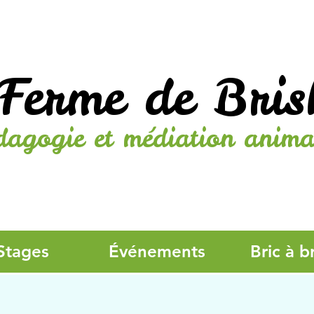
Ferme de Bris
dagogie et médiation anima
Stages
Événements
Bric à b