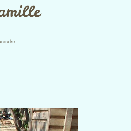
amille
prendre