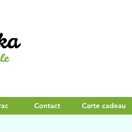
ka
le
rac
Contact
Carte cadeau